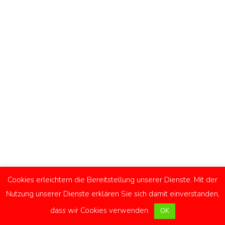
Cookies erleichtern die Bereitstellung unserer Dienste. Mit der
Nutzung unserer Dienste erklären Sie sich damit einverstanden,
Impressum
Kontakt
Datenschutzerklärung
dass wir Cookies verwenden.
OK
Facebook