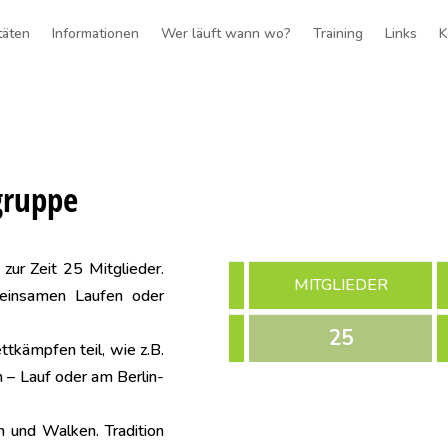
täten
Informationen
Wer läuft wann wo?
Training
Links
K
gruppe
 zur Zeit 25 Mitglieder.
MITGLIEDER
einsamen Laufen oder
25
tkämpfen teil, wie z.B.
 – Lauf oder am Berlin-
n und Walken. Tradition