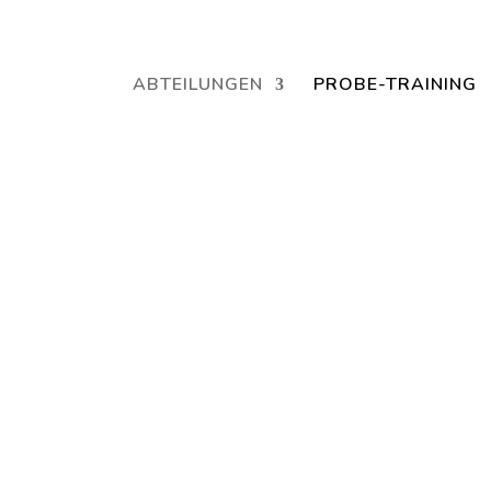
Jetzt ein Schnuppertraining für Kinder vereinbaren und zu S
ABTEILUNGEN
PROBE-TRAINING