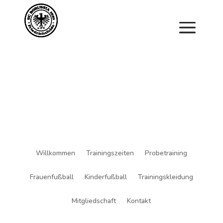
Saisonstart im April. Jetzt ein Schnuppertraining für
Kinder vereinbaren und zu Saisonbeginn dabei sein.
Willkommen
Trainingszeiten
Probetraining
Frauenfußball
Kinderfußball
Trainingskleidung
Mitgliedschaft
Kontakt