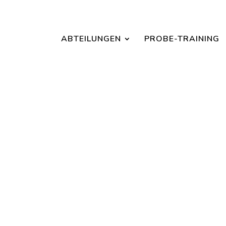
Jetzt ein Schnuppertraining für Kinder vereinbaren und zu S
ABTEILUNGEN
PROBE-TRAINING