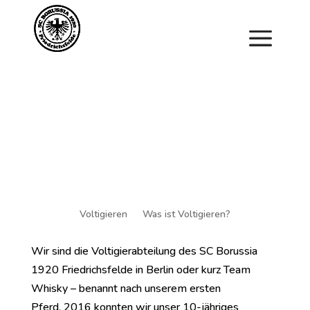
Saisonstart im April. Jetzt ein Schnuppertraining für
Kinder vereinbaren und zu Saisonbeginn dabei sein.
Voltigieren
Was ist Voltigieren?
Wir sind die Voltigierabteilung des SC Borussia
1920 Friedrichsfelde in Berlin oder kurz Team
Whisky – benannt nach unserem ersten
Pferd.
2016 konnten wir unser
10-jähriges