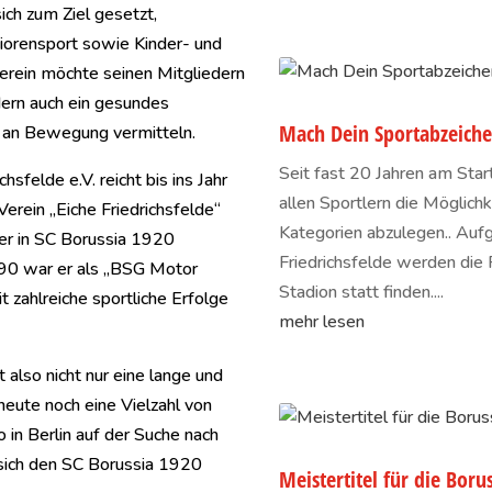
ich zum Ziel gesetzt,
iorensport sowie Kinder- und
erein möchte seinen Mitgliedern
ndern auch ein gesundes
Mach Dein Sportabzeiche
 an Bewegung vermitteln.
Seit fast 20 Jahren am Sta
sfelde e.V. reicht bis ins Jahr
allen Sportlern die Möglichk
erein „Eiche Friedrichsfelde“
Kategorien abzulegen.. Auf
er in SC Borussia 1920
Friedrichsfelde werden die
990 war er als „BSG Motor
Stadion statt finden....
t zahlreiche sportliche Erfolge
mehr lesen
 also nicht nur eine lange und
heute noch eine Vielzahl von
 in Berlin auf der Suche nach
e sich den SC Borussia 1920
Meistertitel für die Boru