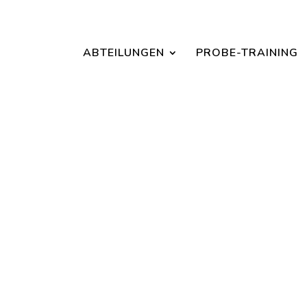
Jetzt ein Schnuppertraining für Kinder vereinbaren und zu S
ABTEILUNGEN
PROBE-TRAINING