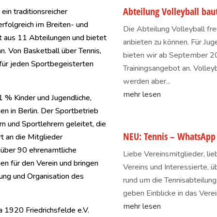
Abteilung Volleyball ba
ein traditionsreicher
 erfolgreich im Breiten- und
Die Abteilung Volleyball fr
t aus 11 Abteilungen und bietet
anbieten zu können. Für Jug
n. Von Basketball über Tennis,
bieten wir ab September 202
t für jeden Sportbegeisterten
Trainingsangebot an. Volle
werden aber...
mehr lesen
1 % Kinder und Jugendliche,
en in Berlin. Der Sportbetrieb
n und Sportlehrern geleitet, die
NEU: Tennis – WhatsApp
t an die Mitglieder
 über 90 ehrenamtliche
Liebe Vereinsmitglieder, li
en für den Verein und bringen
Vereins und Interessierte, ü
rung und Organisation des
rund um die Tennisabteilung
geben Einblicke in das Verei
mehr lesen
a 1920 Friedrichsfelde e.V.