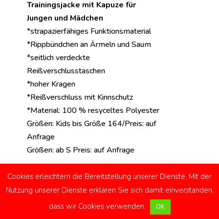
Trainingsjacke mit Kapuze
für
Jungen und Mädchen
*strapazierfähiges Funktionsmaterial
*Rippbündchen an Ärmeln und Saum
*seitlich verdeckte
Reißverschlusstaschen
*hoher Kragen
*Reißverschluss mit Kinnschutz
*Material: 100 % resyceltes Polyester
Größen: Kids bis Größe 164/Preis: auf
Anfrage
Größen: ab S Preis: auf Anfrage
Cookies erleichtern die Bereitstellung unserer Dienste. Mit der
Nutzung unserer Dienste erklären Sie sich damit einverstanden,
Impressum
Kontakt
Datenschutzerklärung
dass wir Cookies verwenden.
OK
Facebook