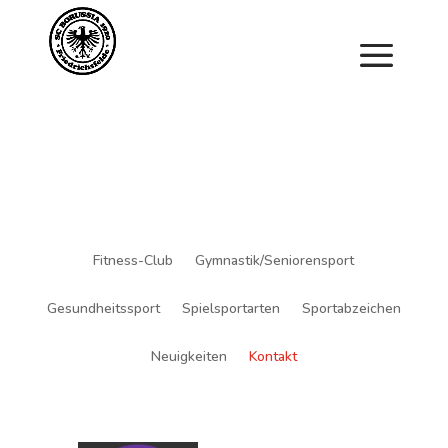
Saisonstart im April. Jetzt ein Schnuppertraining für
Kinder vereinbaren und zu Saisonbeginn dabei sein.
Fitness-Club
Gymnastik/Seniorensport
Gesundheitssport
Spielsportarten
Sportabzeichen
Neuigkeiten
Kontakt