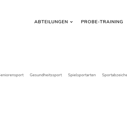
Jetzt ein Schnuppertraining für Kinder vereinbaren und zu S
ABTEILUNGEN
PROBE-TRAINING
eniorensport
Gesundheitssport
Spielsportarten
Sportabzeich