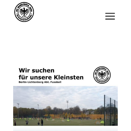
Saisonstart im April. Jetzt ein Schnuppertraining für
Kinder vereinbaren und zu Saisonbeginn dabei sein.