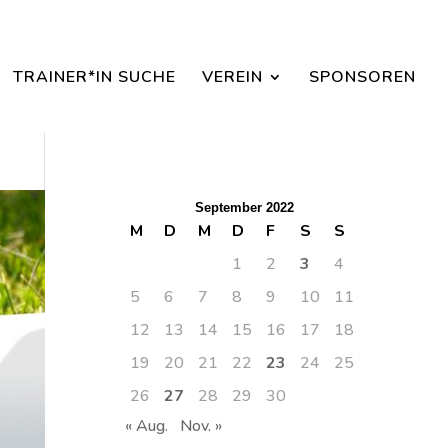
aisonbeginn dabei sein.
TRAINER*IN SUCHE
VEREIN
SPONSOREN
September 2022
M
D
M
D
F
S
S
1
2
3
4
5
6
7
8
9
10
11
12
13
14
15
16
17
18
19
20
21
22
23
24
25
26
27
28
29
30
« Aug.
Nov. »