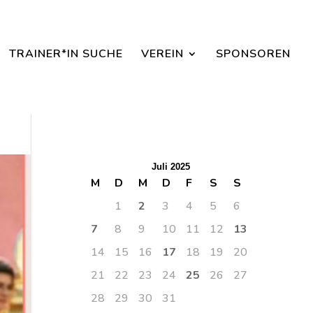
aisonbeginn dabei sein.
TRAINER*IN SUCHE
VEREIN
SPONSOREN
Juli 2025
M
D
M
D
F
S
S
1
2
3
4
5
6
7
8
9
10
11
12
13
14
15
16
17
18
19
20
21
22
23
24
25
26
27
28
29
30
31