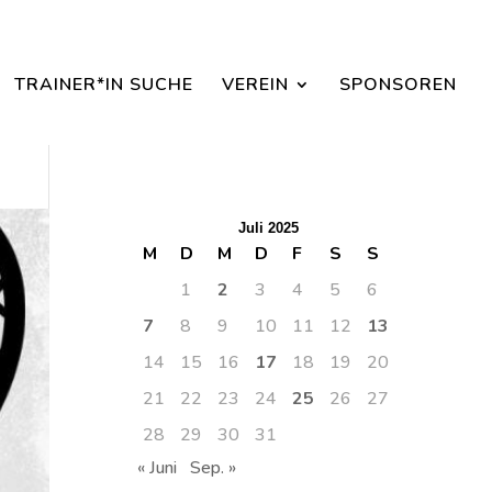
aisonbeginn dabei sein.
TRAINER*IN SUCHE
VEREIN
SPONSOREN
Juli 2025
M
D
M
D
F
S
S
1
2
3
4
5
6
7
8
9
10
11
12
13
14
15
16
17
18
19
20
21
22
23
24
25
26
27
28
29
30
31
« Juni
Sep. »