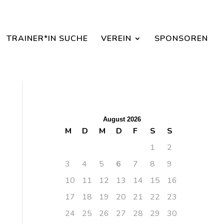
aisonbeginn dabei sein.
TRAINER*IN SUCHE
VEREIN
SPONSOREN
August 2026
M
D
M
D
F
S
S
1
2
3
4
5
6
7
8
9
10
11
12
13
14
15
16
17
18
19
20
21
22
23
24
25
26
27
28
29
30