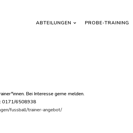
Jetzt ein Schnuppertraining für Kinder vereinbaren und zu S
ABTEILUNGEN
PROBE-TRAINING
rainer*innen. Bei Interesse gerne melden.
.: 0171/6508938
ngen/fussball/trainer-angebot/