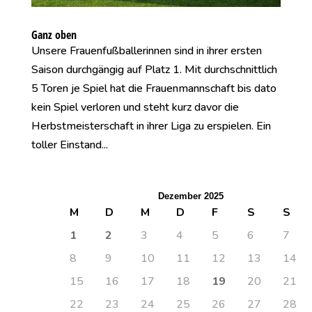
Ganz oben
Unsere Frauenfußballerinnen sind in ihrer ersten
Saison durchgängig auf Platz 1. Mit durchschnittlich
5 Toren je Spiel hat die Frauenmannschaft bis dato
kein Spiel verloren und steht kurz davor die
Herbstmeisterschaft in ihrer Liga zu erspielen. Ein
toller Einstand...
Dezember 2025
M
D
M
D
F
S
S
1
2
3
4
5
6
7
8
9
10
11
12
13
14
15
16
17
18
19
20
21
22
23
24
25
26
27
28