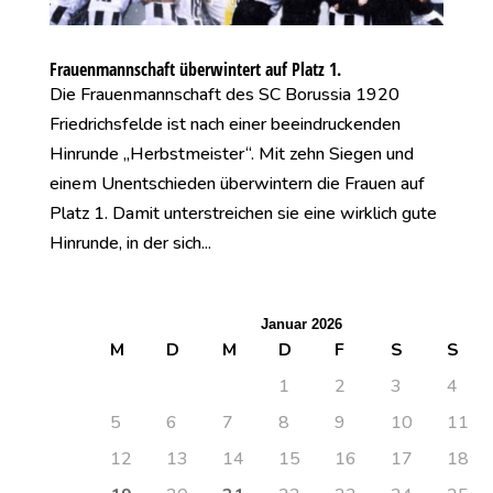
Frauenmannschaft überwintert auf Platz 1.
Die Frauenmannschaft des SC Borussia 1920
Friedrichsfelde ist nach einer beeindruckenden
Hinrunde „Herbstmeister“. Mit zehn Siegen und
einem Unentschieden überwintern die Frauen auf
Platz 1. Damit unterstreichen sie eine wirklich gute
Hinrunde, in der sich...
Januar 2026
M
D
M
D
F
S
S
1
2
3
4
5
6
7
8
9
10
11
12
13
14
15
16
17
18