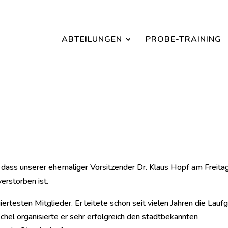
Jetzt ein Schnuppertraining für Kinder vereinbaren und zu S
ABTEILUNGEN
PROBE-TRAINING
, dass unserer ehemaliger Vorsitzender Dr. Klaus Hopf am Freit
erstorben ist.
iertesten Mitglieder. Er leitete schon seit vielen Jahren die Lauf
el organisierte er sehr erfolgreich den stadtbekannten