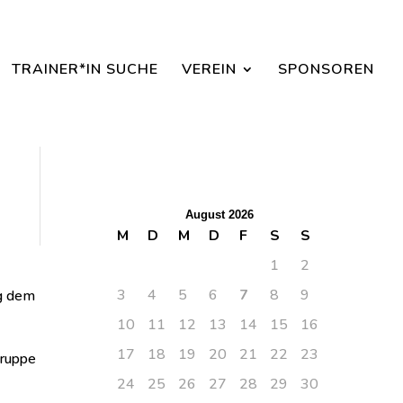
aisonbeginn dabei sein.
TRAINER*IN SUCHE
VEREIN
SPONSOREN
August 2026
M
D
M
D
F
S
S
1
2
3
4
5
6
7
8
9
ag dem
10
11
12
13
14
15
16
17
18
19
20
21
22
23
gruppe
24
25
26
27
28
29
30