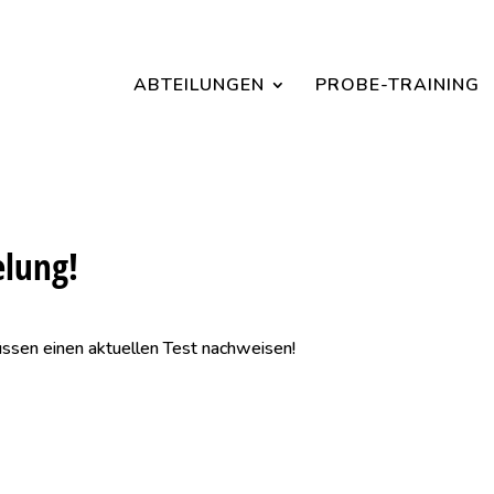
Jetzt ein Schnuppertraining für Kinder vereinbaren und zu S
ABTEILUNGEN
PROBE-TRAINING
elung!
müssen einen aktuellen Test nachweisen!