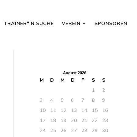
aisonbeginn dabei sein.
TRAINER*IN SUCHE
VEREIN
SPONSOREN
August 2026
M
D
M
D
F
S
S
1
2
3
4
5
6
7
8
9
10
11
12
13
14
15
16
17
18
19
20
21
22
23
24
25
26
27
28
29
30