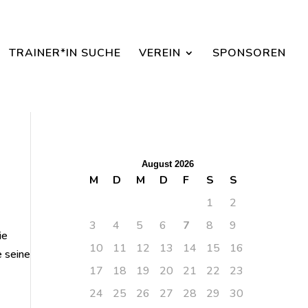
aisonbeginn dabei sein.
TRAINER*IN SUCHE
VEREIN
SPONSOREN
August 2026
M
D
M
D
F
S
S
1
2
3
4
5
6
7
8
9
ie
10
11
12
13
14
15
16
e seine
17
18
19
20
21
22
23
24
25
26
27
28
29
30